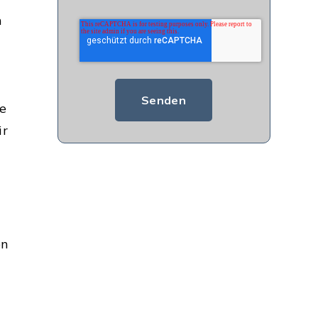
n
re
ir
en