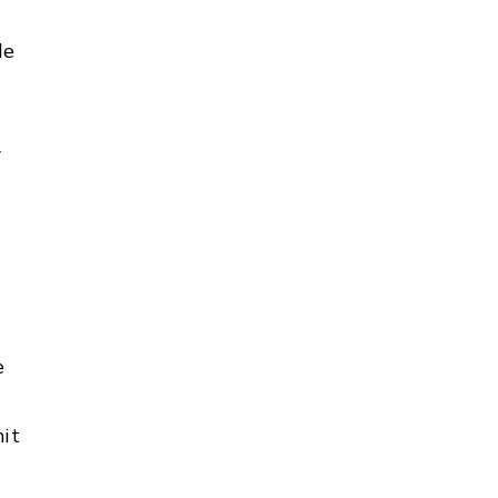
le
r
e
it