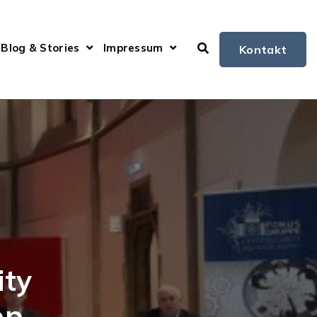
Blog & Stories
Impressum
Kontakt
Open submenu for
ity
pp