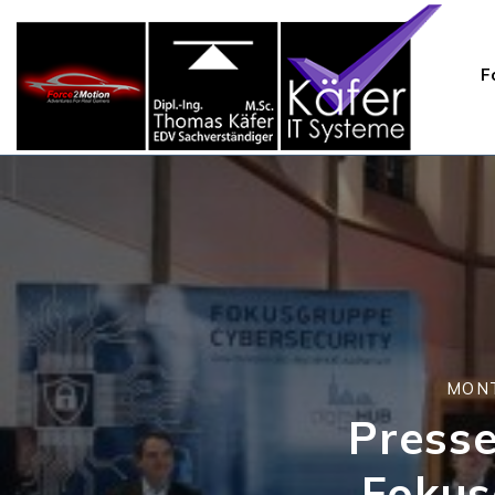
F
MONT
Presse
Fokus