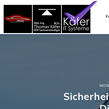
F
MONT
Sicherhe
D