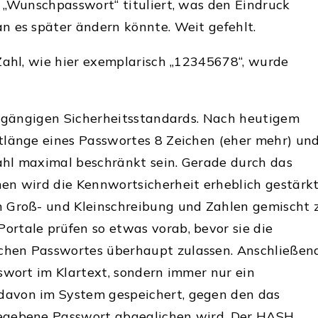
 „Wunschpasswort“ tituliert, was den Eindruck
n es später ändern könnte. Weit gefehlt.
Zahl, wie hier exemplarisch „12345678“, wurde
t gängigen Sicherheitsstandards. Nach heutigem
tlänge eines Passwortes 8 Zeichen (eher mehr) un
zahl maximal beschränkt sein. Gerade durch das
en wird die Kennwortsicherheit erheblich gestärkt
 Groß- und Kleinschreibung und Zahlen gemischt 
rtale prüfen so etwas vorab, bevor sie die
hen Passwortes überhaupt zulassen. Anschließen
swort im Klartext, sondern immer nur ein
avon im System gespeichert, gegen den das
egebene Passwort abgeglichen wird. Der HASH